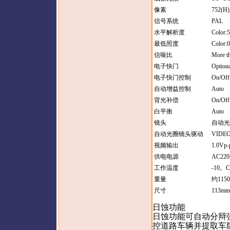
像素
752(H)
信号系统
PAL
水平解析度
Color:
最低照度
Color:
信噪比
More t
电子快门
Optiona
电子快门控制
On/Off
自动增益控制
Auto
背光补偿
On/Off
白平衡
Auto
镜头
自动光
自动光圈镜头驱动
VIDEO
视频输出
1.0Vp-
供电电源
AC22
工作温度
-10
。
C
重量
约
1150
尺寸
113mm
日蚀功能
日蚀功能可自动分辩
控道路车辆并提取车