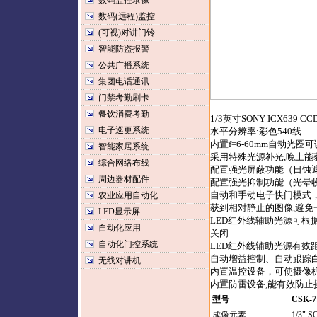
数码监控录像
数码(远程)监控
(可视)对讲门铃
智能防盗报警
公共广播系统
集团电话通讯
门禁考勤刷卡
餐饮消费考勤
1/3
英寸
SONY ICX639 CC
电子巡更系统
水平分辨率
:
彩色
540
线
内置
f=6
-60mm
自动光圈可
智能家居系统
采用特殊光源补光
,
晚上能
综合网络布线
配置强光屏蔽功能（日蚀
周边器材配件
配置强光抑制功能（光晕
自动和手动电子快门模式
农业应用自动化
获到相对静止的图像
,
避免
LED显示屏
LED
红外线辅助光源可根
自动化应用
关闭
自动化门控系统
LED
红外线辅助光源有效
自动增益控制、自动跟踪
无线对讲机
内置温控设备，可使摄像
内置防雷设备
,
能有效防止
型号
CSK-7
成像元素
1/3" 