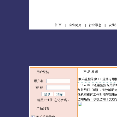
首 页
||
企业简介
||
行业讯息
||
安防
产 品 展 示
用户登陆
数码监控录像
>> 道路专用
用户名：
CSK-718CR
道路监控专用防
密 码：
红外线灯
100
颗 ，有效辅助
像机在夜间工作时能够清晰
适用场所：该机适用于光线
新用户注册
忘记密码？
产品列表