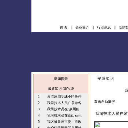
首 页
||
企业简介
||
行业讯息
||
安防
安 防 知 识
新闻搜索
最新知识 NEW10
我
1
泉港庄园明珠小区免停
双击自动滚屏
2
我司技术人员在泉港各
3
我司技术员在“泉州船
我司技术人员在泉港
4
我司技术员在泰山石化
5
我区被泉州市委、市政